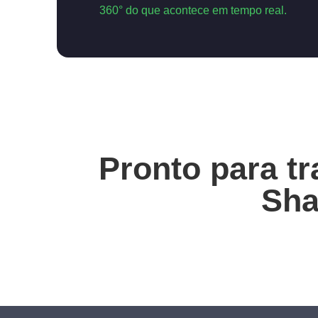
360° do que acontece em tempo real.
Pronto para t
Sha