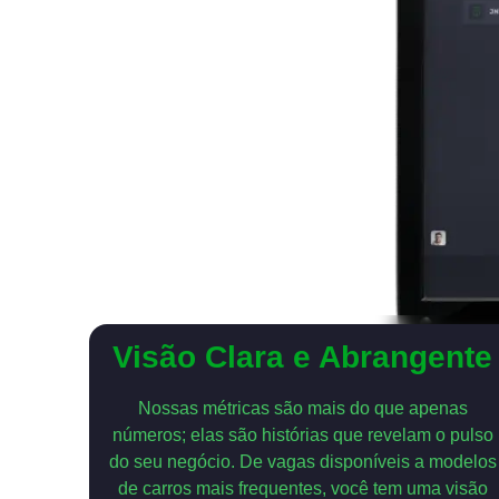
Visão Clara e Abrangente
Nossas métricas são mais do que apenas
números; elas são histórias que revelam o pulso
do seu negócio. De vagas disponíveis a modelos
de carros mais frequentes, você tem uma visão