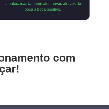
clientes, mas também atrai novos através do
boca a boca positivo.
cionamento com
çar!