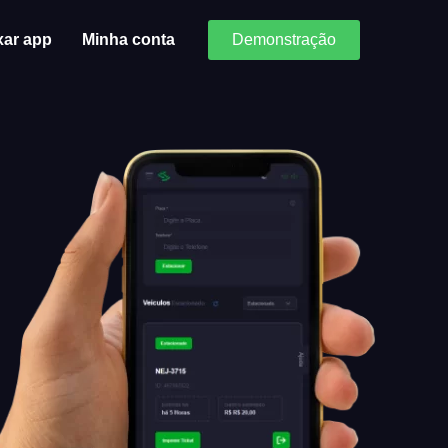
xar app
Minha conta
Demonstração