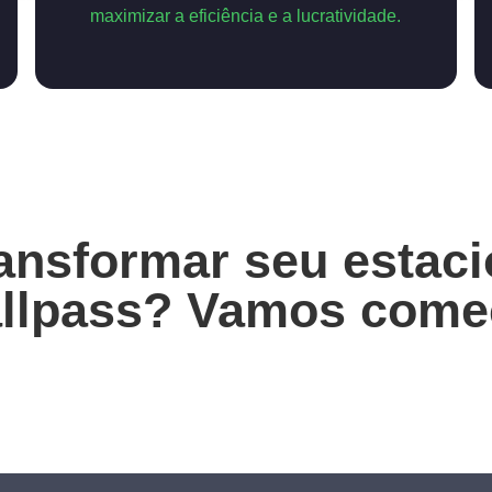
maximizar a eficiência e a lucratividade.
ransformar seu esta
llpass? Vamos come