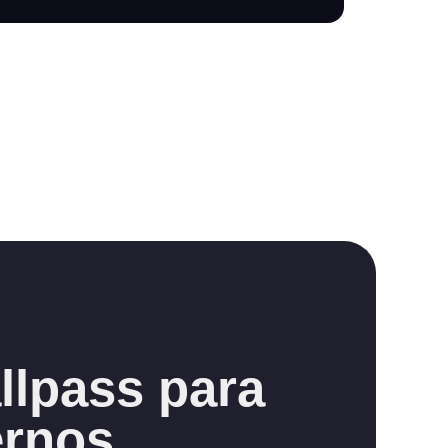
llpass para
ernos