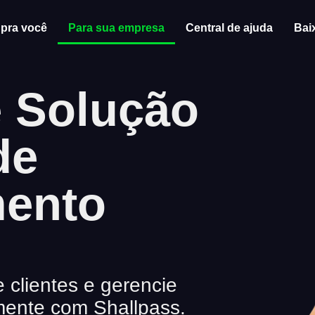
 pra você
Para sua empresa
Central de ajuda
Bai
é Solução
de
mento
e clientes e gerencie
ente com Shallpass.