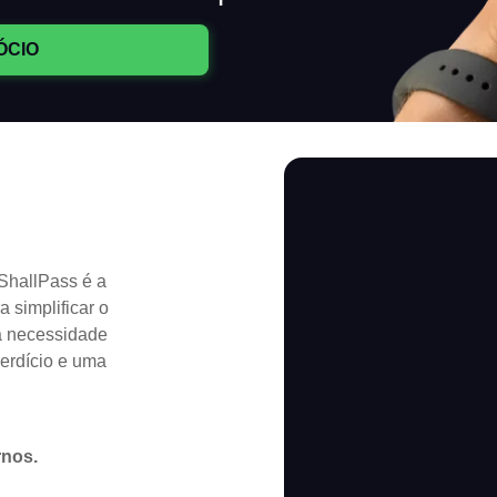
ÓCIO
ShallPass é a
 simplificar o
a necessidade
erdício e uma
rnos.